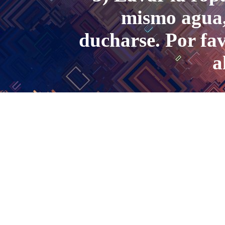
mismo agua,
ducharse. Por fav
a
4) Antes de a
aut
5) Usar el caldo d
para 