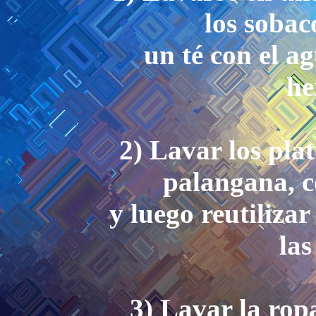
los sobac
un té con el a
he
2) Lavar los pla
palangana, c
y luego reutiliza
las
3) Lavar la rop