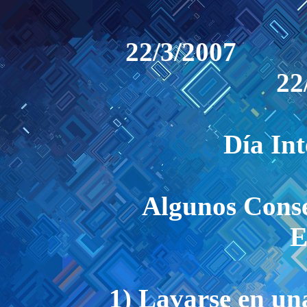
22/3/2007
22
Día Int
Algunos Conse
E
1) Lavarse en una