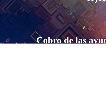
Cobro de las ayud
lugar
La gente desemple
un subsidio de des
alcanza para u
simplemente vive de alg
familiar. Pues bien