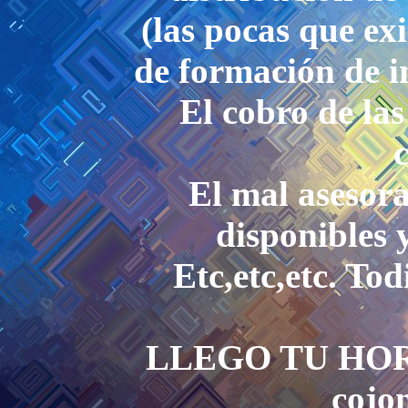
(las pocas que ex
de formación de i
El cobro de las
El mal asesora
disponibles 
Etc,etc,etc. Tod
LLEGO TU HORA 
cojon