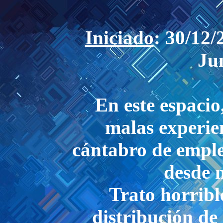
Iniciado
: 30/12
Ju
En este espaci
malas experien
cántabro de emple
desde 
Trato horribl
distribución de