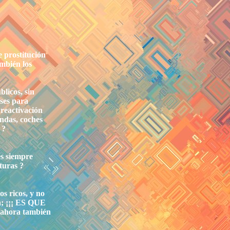
e prostitución
ambién los
blicos, sin
íses para
 reactivación
endas, coches
 ?
es siempre
turas ?
os ricos, y no
a; ¡¡¡ ES QUE
ahora también