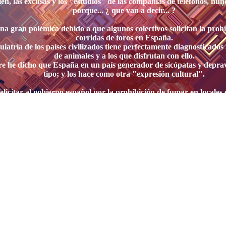
en, las excusas y los "estudios" de las compañías de teléfonos, nunc
porque... ¿ que van a decir... ?
na gran polémica debido a que algunos colectivos solicitan la prohi
corridas de toros en España.
uiatría de los países civilizados tiene perfectamente diagnosticados 
de animales y a los que disfrutan con ello.
e he dicho que España en un país generador de sicópatas y depra
tipo; y los hace como otra "expresión cultural".
elicitar al gobierno español por la prohibición de fumar en locales 
de cuidar la salud de todos los ciudadanos, ver a la gran cantida
puertas de los comercios, empleados a las puertas de sus trabajos, e
exionar acerca de quienes realmente son los que afectan a la "prod
hora podemos ver bien claramente quienes malgastan tiempo de tra
sarrollo económico de sus empresas y a la productividad del resto 
10- ¡¡¡ CONFIRMADO Y URGENTE !!! (al 30/junio/2011)
El nuevo gobierno de Cantabria (PP) ha comenzado en estos días a
la seguridad social y la atención médica a los parados sin recursos
 ya varios casos. LOS PARADOS DEBERIAN PASARSE A LA
R SU AMBULATORIO Y VERIFICAR SI SIGUEN ACTIVOS; 
ENTERARAN AL IR AL MEDICO, Y YA NO LOS ATENDERA
URGENTE Y REAL; TOMEN YA PRECAUCIONES !!!!