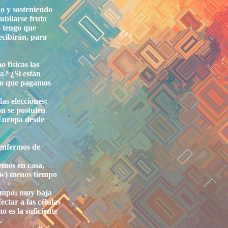
do y sosteniendo
jubilarse fruto
o tengo que
ecibirán, para
 físicas las
a? ¿Si están
rio que pagamos
as elecciones;
n se postulen
 Europa desde
 enfermos de
emos en casa,
0 w) menos tiempo
iempo; muy baja
ctar a las células
o es la suficiente
.