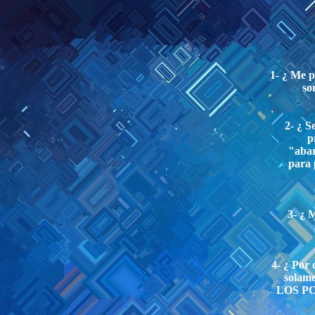
1- ¿ Me p
so
2- ¿ S
p
"abar
para 
3- ¿ 
4- ¿ Por 
solame
LOS POB