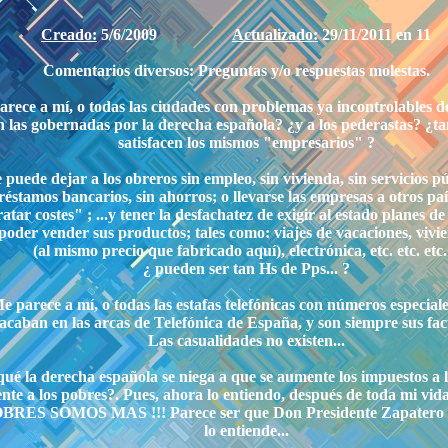
Creado:
5/6/2009
Actualizado:
29/11/2011 en 11
Comentarios diversos: Preguntas y/o respuestas molestas.
arece a mí, o todas las ciudades con problemas ya incontrolables d
n las gobernadas por la derecha española? ¿y a los pederastas? ¿t
satisfacen los mismos "empresarios" ?
e puede dejar a los obreros sin empleo, sin vivienda, sin servicios pú
réstamos bancarios, sin ahorros; o llevarse las empresas a otros pa
atar costes" ; ...y tener la desfachatez de exigir al estado planes de
poder vender sus productos; tales como: viajes de vacaciones, vivi
(al mismo precio que fabricado aquí), electrónica, etc. etc. etc.
¿ pueden ser tan Hs de Pps... ?
Me parece a mí, o todas las estafas telefónicas con números especial
acaban en las arcas de Telefónica de España, y son siempre sus fac
Las casualidades no existen...
qué la derecha española se niega a que se aumente los impuestos a l
nte a los pobres?. Pues, ahora lo entiendo, después de toda mi vid
RES SOMOS MAS !!! Parece ser que Don Presidente Zapatero 
lo entiende...