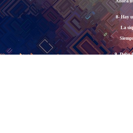
Ahora bi
8- Hay u
La siq
Siempr
9- Debo f
Además 
a las 
a refl
país. A
al de
Hay
PO