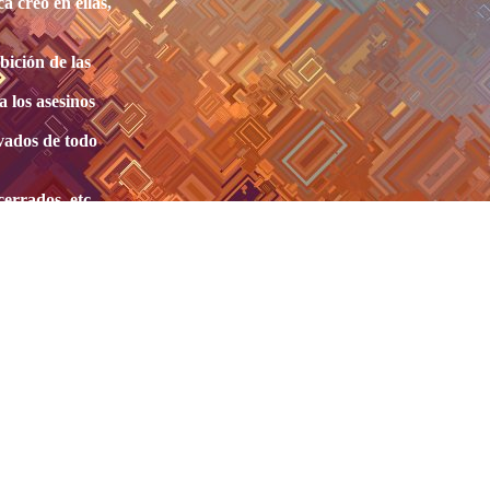
a creo en ellas,
bición de las
a los asesinos
vados de todo
cerrados, etc.
d de fumadores
tc. me obliga
uctividad" del
bajo, y afectan
no fumador...
 quitar
 !!!!
 BREVEDAD
SINÓ SE
N!!!!