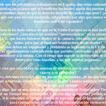
ible que los extranjeros trabajadores en España, que están cotizan
guridad social para que se beneficien los locales, algún día puedan 
as mismas, antes de que la derecha los eche del país o algo peor? ¿
que este país los está estafando, cobrándoles por algo que nunca r
beneficiar solo a los españoles?
guien se ha dado cuenta de que en la Unión Europea ya se han hecho
adicciones? ¿Qué hacen los partidos "euroexcépticos" en la cámar
la UE, que hacen entonces dentro de la cámara, cobrando un sala
todos, para que al final nos bombardeen desde dentro?
artidos deben ser expulsados y prohibida su inclusión en la UE en l
 es absolutamente contradictorio que partidos contrarios a la Unió
ertenecer a la misma. Con el riesgo que supone la destrucción de
dentro por éstas bazofias, a las que además pagamos...
é creo que sucede con las antenas de telefonía móvil, que aparecen
cáncer a su alrededor?
ro, debemos recordar que un horno de microondas, de los que ten
nar o calentar, utiliza Potencia por Tiempo; a mayor potencia (80
de cocinado, por ejemplo.
 digo, que en una antena de telefonía, también es Potencia por T
or un Tiempo más prolongado. Con esto digo que es muy posible afe
, si la velocidad de recuperación o de reproducción de las mismas n
para contrarrestar el efecto de las microondas (de cocinarse)