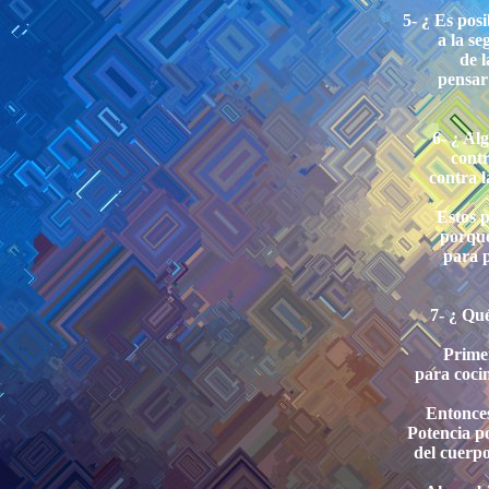
5- ¿ Es pos
a la se
de l
pensar 
6- ¿ Al
contr
contra 
Estos p
porque
para p
7- ¿ Qu
Prime
para coci
Entonces
Potencia p
del cuerpo