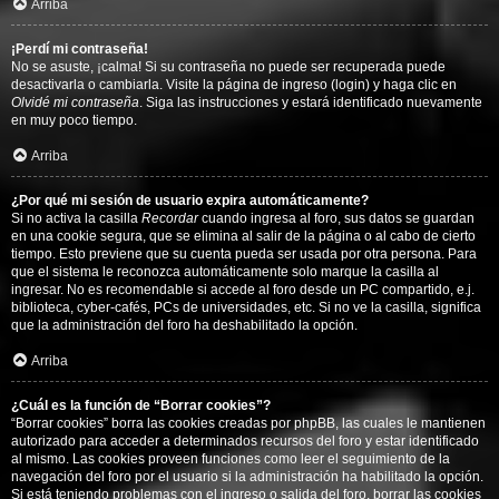
Arriba
¡Perdí mi contraseña!
No se asuste, ¡calma! Si su contraseña no puede ser recuperada puede
desactivarla o cambiarla. Visite la página de ingreso (login) y haga clic en
Olvidé mi contraseña
. Siga las instrucciones y estará identificado nuevamente
en muy poco tiempo.
Arriba
¿Por qué mi sesión de usuario expira automáticamente?
Si no activa la casilla
Recordar
cuando ingresa al foro, sus datos se guardan
en una cookie segura, que se elimina al salir de la página o al cabo de cierto
tiempo. Esto previene que su cuenta pueda ser usada por otra persona. Para
que el sistema le reconozca automáticamente solo marque la casilla al
ingresar. No es recomendable si accede al foro desde un PC compartido, e.j.
biblioteca, cyber-cafés, PCs de universidades, etc. Si no ve la casilla, significa
que la administración del foro ha deshabilitado la opción.
Arriba
¿Cuál es la función de “Borrar cookies”?
“Borrar cookies” borra las cookies creadas por phpBB, las cuales le mantienen
autorizado para acceder a determinados recursos del foro y estar identificado
al mismo. Las cookies proveen funciones como leer el seguimiento de la
navegación del foro por el usuario si la administración ha habilitado la opción.
Si está teniendo problemas con el ingreso o salida del foro, borrar las cookies