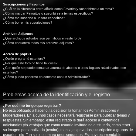
Suscripciones y Favoritos
¿Cuál es la diferencia entre añadir como Favorito y suscribirme a un tema?
¿Cómo marcar Favoritos o suscribirse a temas específicos?
¿Cómo me suscribo a un foro específico?
¿Cómo borro mis suscripciones?
Archivos Adjuntos
¿Qué archivos adjuntos son permitidos en este foro?
¿Cómo encuentro todos mis archivos adjuntos?
Acerca de phpBB
¿Quién programó este foro?
¿Por qué este foro no tiene tal cosa?
¿Con quién se puede contactar acerca de abusos o usos ilegales relacionados con
este foro?
¿Cómo puedo ponerme en contacto con un Administrador?
Problemas acerca de la identificación y el registro
¿Por qué me tengo que registrar?
No está obligado a hacerlo, la decisión la toman los Administradores y
Moderadores. En algunos casos necesitará registrarse para publicar temas y
respuestas. Sin embargo, estar registrado le dará acceso a contenidos
adicionales y/o ventajas que como usuario invitado no disfrutaría, como tener
su imagen personalizada (avatar), mensajes privados, suscripción a grupos de
usuarios, etc. Tan solo le tomará unos segundos. Es muy recomendable.