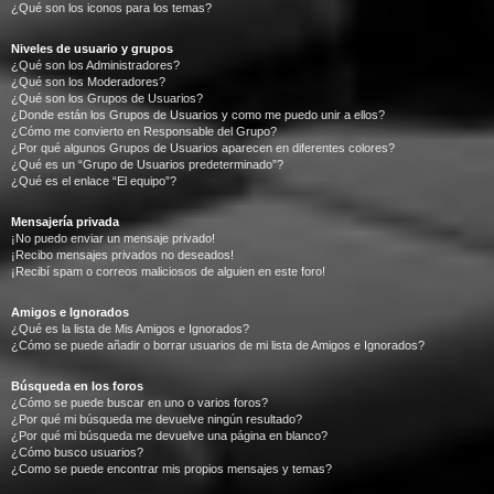
¿Qué son los iconos para los temas?
Niveles de usuario y grupos
¿Qué son los Administradores?
¿Qué son los Moderadores?
¿Qué son los Grupos de Usuarios?
¿Donde están los Grupos de Usuarios y como me puedo unir a ellos?
¿Cómo me convierto en Responsable del Grupo?
¿Por qué algunos Grupos de Usuarios aparecen en diferentes colores?
¿Qué es un “Grupo de Usuarios predeterminado”?
¿Qué es el enlace “El equipo”?
Mensajería privada
¡No puedo enviar un mensaje privado!
¡Recibo mensajes privados no deseados!
¡Recibí spam o correos maliciosos de alguien en este foro!
Amigos e Ignorados
¿Qué es la lista de Mis Amigos e Ignorados?
¿Cómo se puede añadir o borrar usuarios de mi lista de Amigos e Ignorados?
Búsqueda en los foros
¿Cómo se puede buscar en uno o varios foros?
¿Por qué mi búsqueda me devuelve ningún resultado?
¿Por qué mi búsqueda me devuelve una página en blanco?
¿Cómo busco usuarios?
¿Como se puede encontrar mis propios mensajes y temas?