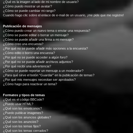
¿Qué es la imagen al lado de mi nombre de usuario?
¿Cómo puedo mostrar un avatar?
¿Cómo se puede cambiar mi rango?
Cuando hago clic sobre el enlace de e-mail de un usuario, ¡me pide que me registre!
Publicación de mensajes
¿Cómo puedo crear un nuevo tema o enviar una respuesta?
¿Cómo se puede editar o borrar un mensaje?
¿Cómo se puede añadir una firma a mi mensaje?
¿Cómo creo una encuesta?
¿Por qué no se puede añadir más opciones a la encuesta?
¿Cómo edito o borro una encuesta?
¿Por qué no se puede acceder a algún foro?
¿Por qué no se puede añadir archivos adjuntos?
¿Por qué recibí una advertencia?
¿Cómo se puede reportar un mensaje a un moderador?
¿Para qué sirve el botón “Guardar” en la publicación de temas?
¿Por qué mis mensajes necesitan ser aprobados?
¿Cómo hago para reactivar un tema?
Formatos y tipos de temas
¿Qué es el código BBCode?
¿Puedo usar HTML?
¿Qué son los emoticonos?
¿Puedo publicar imagenes?
¿Qué son los anuncios globales?
¿Qué son los anuncios?
¿Qué son los temas fijos?
¿Qué son los temas cerrados?