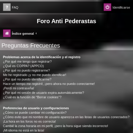
FAQ
Identificarse
Foro Anti Pederastas
Índice general
Preguntas Frecuentes
Problemas acerca de la identificación y el registro
¿Por qué me tengo que registrar?
¿Qué es COPPA? (APPCO)
¿Por qué no puedo registrarme?
Me he registrado ¡y no me puedo identificar!
¿Por qué no puedo identificarme?
Hace un tiempo me registré, ¡pero ahora no puedo conectarme!
¡Perdí mi contraseña!
¿Por qué mi sesión de usuario expira automáticamente?
¿Cuál es la función de “Borrar cookies”?
Preferencias de usuario y configuraciones
¿Cómo se puede cambiar mi configuración?
¿Cómo evito que mi nombre de usuario aparezca en las listas de usuarios conectados?
¡La hora en los foros no es correcta!
Cambié la zona horaria en mi perfil, ¡pero la hora sigue siendo incorrecto!
¡Mi idioma no está en la lista!