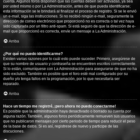
cuenta. Algunos foros disponen que las cuentas deben ser activadas, ya sea
por usted mismo o por La Administración, antes de que pueda identificarse;
esta información se le brindará al finalizar el proceso de registro. Si se le envió
un e-mail, siga las instrucciones. Si no recibió ningún e-mail, seguramente la
dirección de correo electrónico que proporcionó no es correcta o tal vez haya
sido capturada por un filtro anti-spam. Si está seguro de que la dirección de e-
mail que proporcionó es correcta, envíe un mensaje a La Administración.
Arriba
¿Por qué no puedo identificarme?
Existen varias razones por lo cuál esto puede suceder. Primero, asegúrese de
que su nombre de usuario y contraseña se encuentren escritos correctamente.
Si lo están, comuníquese con La Administración para asegurarse de que no ha
sido excluido. También es posible que el foro esté mal configurado por su
dueño y/o tenga fallos en la programación, por lo que necesitaría ser
reparado.
Arriba
Hace un tiempo me registré, ¡pero ahora no puedo conectarme!
Es posible que la administración haya desactivado o borrado su cuenta por
alguna razón. También, algunos foros periódicamente remueven sus usuarios
que no publicaron mensajes por cierto periodo de tiempo para reducir el peso
de la base de datos. Si es así, registrese de nuevo y participe de las
discuciones.