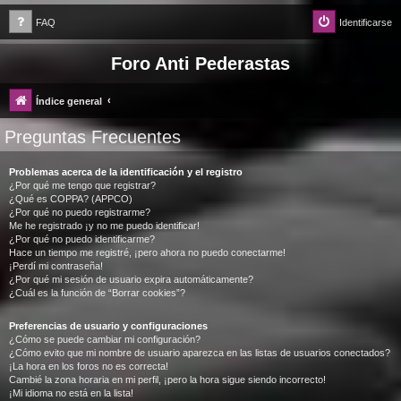
FAQ
Identificarse
Foro Anti Pederastas
Índice general
Preguntas Frecuentes
Problemas acerca de la identificación y el registro
¿Por qué me tengo que registrar?
¿Qué es COPPA? (APPCO)
¿Por qué no puedo registrarme?
Me he registrado ¡y no me puedo identificar!
¿Por qué no puedo identificarme?
Hace un tiempo me registré, ¡pero ahora no puedo conectarme!
¡Perdí mi contraseña!
¿Por qué mi sesión de usuario expira automáticamente?
¿Cuál es la función de “Borrar cookies”?
Preferencias de usuario y configuraciones
¿Cómo se puede cambiar mi configuración?
¿Cómo evito que mi nombre de usuario aparezca en las listas de usuarios conectados?
¡La hora en los foros no es correcta!
Cambié la zona horaria en mi perfil, ¡pero la hora sigue siendo incorrecto!
¡Mi idioma no está en la lista!