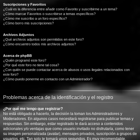
Suscripciones y Favoritos
¿Cuál es la diferencia entre añadir como Favorito y suscribirme a un tema?
¿Cómo marcar Favoritos o suscribirse a temas específicos?
¿Cómo me suscribo a un foro específico?
¿Cómo borro mis suscripciones?
Archivos Adjuntos
¿Qué archivos adjuntos son permitidos en este foro?
¿Cómo encuentro todos mis archivos adjuntos?
Acerca de phpBB
¿Quién programó este foro?
¿Por qué este foro no tiene tal cosa?
¿Con quién se puede contactar acerca de abusos o usos ilegales relacionados con
este foro?
¿Cómo puedo ponerme en contacto con un Administrador?
Problemas acerca de la identificación y el registro
¿Por qué me tengo que registrar?
No está obligado a hacerlo, la decisión la toman los Administradores y
Moderadores. En algunos casos necesitará registrarse para publicar temas y
respuestas. Sin embargo, estar registrado le dará acceso a contenidos
adicionales y/o ventajas que como usuario invitado no disfrutaría, como tener
su imagen personalizada (avatar), mensajes privados, suscripción a grupos de
usuarios, etc. Tan solo le tomará unos segundos. Es muy recomendable.