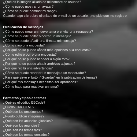
¿Qué es la imagen al lado de mi nombre de usuario?
¿Cómo puedo mostrar un avatar?
¿Cómo se puede cambiar mi rango?
Cuando hago clic sobre el enlace de e-mail de un usuario, ¡me pide que me registre!
Publicación de mensajes
¿Cómo puedo crear un nuevo tema o enviar una respuesta?
¿Cómo se puede editar o borrar un mensaje?
¿Cómo se puede añadir una firma a mi mensaje?
¿Cómo creo una encuesta?
¿Por qué no se puede añadir más opciones a la encuesta?
¿Cómo edito o borro una encuesta?
¿Por qué no se puede acceder a algún foro?
¿Por qué no se puede añadir archivos adjuntos?
¿Por qué recibí una advertencia?
¿Cómo se puede reportar un mensaje a un moderador?
¿Para qué sirve el botón “Guardar” en la publicación de temas?
¿Por qué mis mensajes necesitan ser aprobados?
¿Cómo hago para reactivar un tema?
Formatos y tipos de temas
¿Qué es el código BBCode?
¿Puedo usar HTML?
¿Qué son los emoticonos?
¿Puedo publicar imagenes?
¿Qué son los anuncios globales?
¿Qué son los anuncios?
¿Qué son los temas fijos?
¿Qué son los temas cerrados?