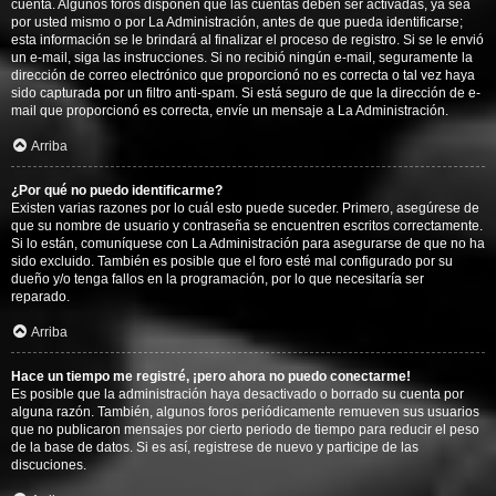
cuenta. Algunos foros disponen que las cuentas deben ser activadas, ya sea
por usted mismo o por La Administración, antes de que pueda identificarse;
esta información se le brindará al finalizar el proceso de registro. Si se le envió
un e-mail, siga las instrucciones. Si no recibió ningún e-mail, seguramente la
dirección de correo electrónico que proporcionó no es correcta o tal vez haya
sido capturada por un filtro anti-spam. Si está seguro de que la dirección de e-
mail que proporcionó es correcta, envíe un mensaje a La Administración.
Arriba
¿Por qué no puedo identificarme?
Existen varias razones por lo cuál esto puede suceder. Primero, asegúrese de
que su nombre de usuario y contraseña se encuentren escritos correctamente.
Si lo están, comuníquese con La Administración para asegurarse de que no ha
sido excluido. También es posible que el foro esté mal configurado por su
dueño y/o tenga fallos en la programación, por lo que necesitaría ser
reparado.
Arriba
Hace un tiempo me registré, ¡pero ahora no puedo conectarme!
Es posible que la administración haya desactivado o borrado su cuenta por
alguna razón. También, algunos foros periódicamente remueven sus usuarios
que no publicaron mensajes por cierto periodo de tiempo para reducir el peso
de la base de datos. Si es así, registrese de nuevo y participe de las
discuciones.