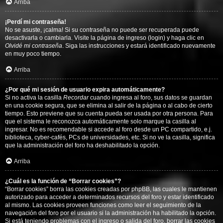
Arriba
¡Perdí mi contraseña!
No se asuste, ¡calma! Si su contraseña no puede ser recuperada puede
desactivarla o cambiarla. Visite la página de ingreso (login) y haga clic en
Olvidé mi contraseña
. Siga las instrucciones y estará identificado nuevamente
en muy poco tiempo.
Arriba
¿Por qué mi sesión de usuario expira automáticamente?
Si no activa la casilla
Recordar
cuando ingresa al foro, sus datos se guardan
en una cookie segura, que se elimina al salir de la página o al cabo de cierto
tiempo. Esto previene que su cuenta pueda ser usada por otra persona. Para
que el sistema le reconozca automáticamente solo marque la casilla al
ingresar. No es recomendable si accede al foro desde un PC compartido, e.j.
biblioteca, cyber-cafés, PCs de universidades, etc. Si no ve la casilla, significa
que la administración del foro ha deshabilitado la opción.
Arriba
¿Cuál es la función de “Borrar cookies”?
“Borrar cookies” borra las cookies creadas por phpBB, las cuales le mantienen
autorizado para acceder a determinados recursos del foro y estar identificado
al mismo. Las cookies proveen funciones como leer el seguimiento de la
navegación del foro por el usuario si la administración ha habilitado la opción.
Si está teniendo problemas con el ingreso o salida del foro, borrar las cookies