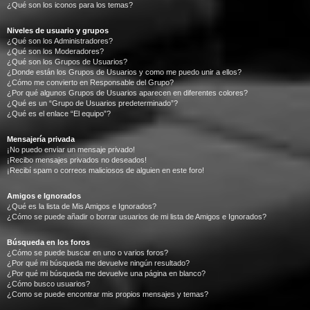
¿Qué son los iconos para los temas?
Niveles de usuario y grupos
¿Qué son los Administradores?
¿Qué son los Moderadores?
¿Qué son los Grupos de Usuarios?
¿Donde están los Grupos de Usuarios y como me puedo unir a ellos?
¿Cómo me convierto en Responsable del Grupo?
¿Por qué algunos Grupos de Usuarios aparecen en diferentes colores?
¿Qué es un “Grupo de Usuarios predeterminado”?
¿Qué es el enlace “El equipo”?
Mensajería privada
¡No puedo enviar un mensaje privado!
¡Recibo mensajes privados no deseados!
¡Recibí spam o correos maliciosos de alguien en este foro!
Amigos e Ignorados
¿Qué es la lista de Mis Amigos e Ignorados?
¿Cómo se puede añadir o borrar usuarios de mi lista de Amigos e Ignorados?
Búsqueda en los foros
¿Cómo se puede buscar en uno o varios foros?
¿Por qué mi búsqueda me devuelve ningún resultado?
¿Por qué mi búsqueda me devuelve una página en blanco?
¿Cómo busco usuarios?
¿Como se puede encontrar mis propios mensajes y temas?