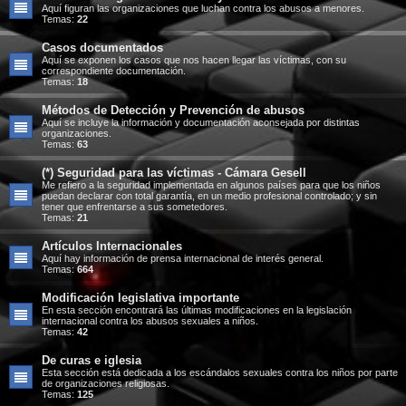
Aquí figuran las organizaciones que luchan contra los abusos a menores.
Temas:
22
Casos documentados
Aquí se exponen los casos que nos hacen llegar las víctimas, con su
correspondiente documentación.
Temas:
18
Métodos de Detección y Prevención de abusos
Aquí se incluye la información y documentación aconsejada por distintas
organizaciones.
Temas:
63
(*) Seguridad para las víctimas - Cámara Gesell
Me refiero a la seguridad implementada en algunos países para que los niños
puedan declarar con total garantía, en un medio profesional controlado; y sin
tener que enfrentarse a sus sometedores.
Temas:
21
Artículos Internacionales
Aquí hay información de prensa internacional de interés general.
Temas:
664
Modificación legislativa importante
En esta sección encontrará las últimas modificaciones en la legislación
internacional contra los abusos sexuales a niños.
Temas:
42
De curas e iglesia
Esta sección está dedicada a los escándalos sexuales contra los niños por parte
de organizaciones religiosas.
Temas:
125