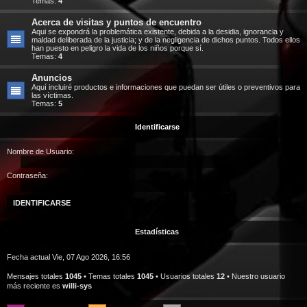
Temas:
4
Acerca de visitas y puntos de encuentro
Aqui se expondrá la problemática existente, debida a la desidia, ignorancia y
maldad deliberada de la justicia; y de la negligencia de dichos puntos. Todos ellos
han puesto en peligro la vida de los niños porque sí.
Temas:
4
Anuncios
Aquí incluiré productos e informaciones que puedan ser útiles o preventivos para
las víctimas.
Temas:
5
Identificarse
Nombre de Usuario:
Contraseña:
Estadísticas
Fecha actual Vie, 07 Ago 2026, 16:56
Mensajes totales
1045
• Temas totales
1045
• Usuarios totales
12
• Nuestro usuario
más reciente es
willi-sys