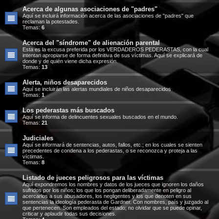
Acerca de algunas asociaciones de "padres"
Aquí se incluirá información acerca de las asociaciones de "padres" que
reclaman la potestades.
Temas:
6
Acerca del "síndrome" de alienación parental
Esta es la excusa preferida por los VERDADEROS PEDERASTAS, con la cual
intentan apropiarse de forma definitiva de sus víctimas. Aquí se explicará de
donde y de quién viene dicha expresión.
Temas:
13
Alerta, niños desaparecidos
Aquí se incluirán las alertas mundiales de niños desaparecidos
Temas:
1
Los pederastas más buscados
Aquí se informa de delincuentes sexuales buscados en el mundo.
Temas:
21
Judiciales
Aquí se informará de sentencias, autos, fallos, etc.; en los cuales se sienten
precedentes de condena a los pederastas, o se reconozca y proteja a las
víctimas.
Temas:
8
Listado de jueces peligrosos para las víctimas
Aquí expondremos los nombres y datos de los jueces que ignoren los daños
sufridos por los niños; los que los pongan deliberadamente en peligro al
acercarlos a sus abusadores, los negligentes y los que denoten en sus
sentencias la ideología pederasta de Gardner. Con nombres, país y juzgado al
que pertenecen. Son empleados del estado; no olvidar que se puede opinar,
criticar y aplaudir todas sus decisiones.