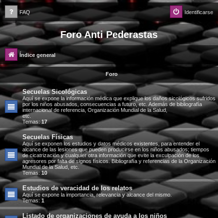
FAQ
Identificarse
Foro Anti Pederastas
Índice general
Foro
Secuelas Sicológicas
Aquí se expone la información médica que explique los daños sicológicos sufridos
por los niños abusados, consecuencias a futuro, etc. Además de bibliografía
internacional de referencia, Organización Mundial de la Salud,
etc.
Temas:
17
Secuelas Físicas
Aquí se exponen los estudios y datos médicos existentes, para entender el
alcance de las lesiones que pueden producirse en los niños abusados; tiempos
de cicatrización y cualquier otra información que evite la exculpación de los
agresores por falta de signos físicos. Bibliografía y referencias de la Organización
Mundial de la Salud, etc.
Temas:
10
Estudios de veracidad de los relatos
Aquí se expone la importancia, relevancia y alcance del mismo.
Temas:
1
Listado de organizaciones de ayuda a los niños