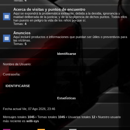
Temas:
4
Acerca de visitas y puntos de encuentro
Aqui se expondrá la problemática existente, debida a la desidia, ignorancia y
maldad deliberada de la justicia; y de la negligencia de dichos puntos. Todos ellos
han puesto en peligro la vida de los niños porque sí.
Temas:
4
Anuncios
Aquí incluiré productos e informaciones que puedan ser útiles o preventivos para
las víctimas.
Temas:
5
Identificarse
Nombre de Usuario:
Contraseña:
Estadísticas
Fecha actual Vie, 07 Ago 2026, 23:46
Mensajes totales
1045
• Temas totales
1045
• Usuarios totales
12
• Nuestro usuario
más reciente es
willi-sys