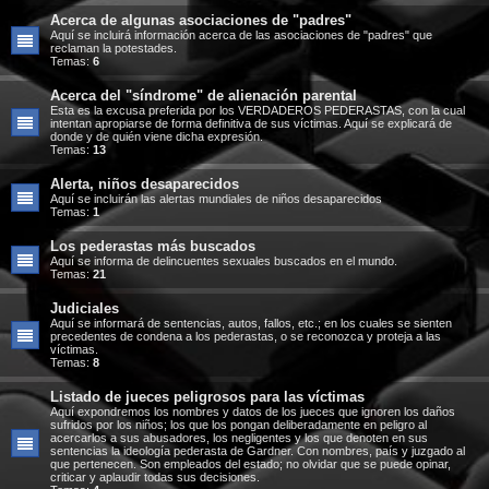
Acerca de algunas asociaciones de "padres"
Aquí se incluirá información acerca de las asociaciones de "padres" que
reclaman la potestades.
Temas:
6
Acerca del "síndrome" de alienación parental
Esta es la excusa preferida por los VERDADEROS PEDERASTAS, con la cual
intentan apropiarse de forma definitiva de sus víctimas. Aquí se explicará de
donde y de quién viene dicha expresión.
Temas:
13
Alerta, niños desaparecidos
Aquí se incluirán las alertas mundiales de niños desaparecidos
Temas:
1
Los pederastas más buscados
Aquí se informa de delincuentes sexuales buscados en el mundo.
Temas:
21
Judiciales
Aquí se informará de sentencias, autos, fallos, etc.; en los cuales se sienten
precedentes de condena a los pederastas, o se reconozca y proteja a las
víctimas.
Temas:
8
Listado de jueces peligrosos para las víctimas
Aquí expondremos los nombres y datos de los jueces que ignoren los daños
sufridos por los niños; los que los pongan deliberadamente en peligro al
acercarlos a sus abusadores, los negligentes y los que denoten en sus
sentencias la ideología pederasta de Gardner. Con nombres, país y juzgado al
que pertenecen. Son empleados del estado; no olvidar que se puede opinar,
criticar y aplaudir todas sus decisiones.