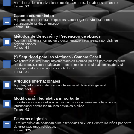
Aquí figuran las organizaciones que luchan contra los abusos a menores.
Temas:
22
Casos documentados
Aquí se exponen los casos que nos hacen llegar las víctimas, con su
correspondiente documentación.
Temas:
18
Métodos de Detección y Prevención de abusos
Aquí se incluye la información y documentación aconsejada por distintas
organizaciones.
Temas:
63
(*) Seguridad para las víctimas - Cámara Gesell
Me refiero a la seguridad implementada en algunos países para que los niños
puedan declarar con total garantía, en un medio profesional controlado; y sin
tener que enfrentarse a sus sometedores.
Temas:
21
Artículos Internacionales
Aquí hay información de prensa internacional de interés general.
Temas:
664
Modificación legislativa importante
En esta sección encontrará las últimas modificaciones en la legislación
internacional contra los abusos sexuales a niños.
Temas:
42
De curas e iglesia
Esta sección está dedicada a los escándalos sexuales contra los niños por parte
de organizaciones religiosas.
Temas:
125