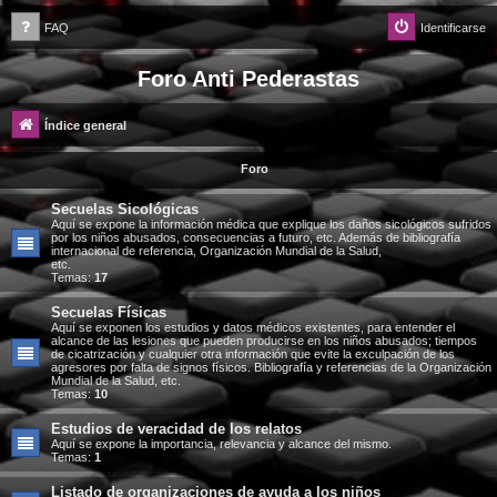
FAQ
Identificarse
Foro Anti Pederastas
Índice general
Foro
Secuelas Sicológicas
Aquí se expone la información médica que explique los daños sicológicos sufridos
por los niños abusados, consecuencias a futuro, etc. Además de bibliografía
internacional de referencia, Organización Mundial de la Salud,
etc.
Temas:
17
Secuelas Físicas
Aquí se exponen los estudios y datos médicos existentes, para entender el
alcance de las lesiones que pueden producirse en los niños abusados; tiempos
de cicatrización y cualquier otra información que evite la exculpación de los
agresores por falta de signos físicos. Bibliografía y referencias de la Organización
Mundial de la Salud, etc.
Temas:
10
Estudios de veracidad de los relatos
Aquí se expone la importancia, relevancia y alcance del mismo.
Temas:
1
Listado de organizaciones de ayuda a los niños