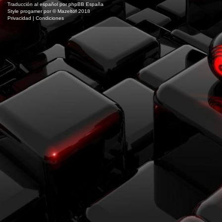
Traducción al español por
phpBB España
Style
progamer
por ©
Mazeltof
2018
Privacidad
|
Condiciones