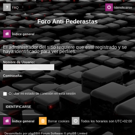
FAQ
Identificarse
Foro Anti Pederastas
Índice general
El administrador del sitio requiere que esté registrado y se
haya identificado para ver perfiles.
Nombre de Usuario:
Contraseña:
Ocultar mi estado de conexión en esta sesión
Índice general
Borrar cookies
Todos los horarios son
UTC+02:00
Desarrollado por
phpBB
® Forum Software © phpBB Limited