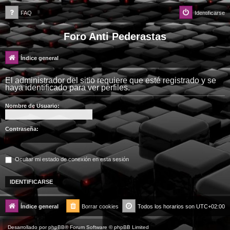
FAQ
Identificarse
Foro Anti Pederastas
Índice general
El administrador del sitio requiere que esté registrado y se
haya identificado para ver perfiles.
Nombre de Usuario:
Contraseña:
Ocultar mi estado de conexión en esta sesión
Índice general
Borrar cookies
Todos los horarios son
UTC+02:00
Desarrollado por
phpBB
® Forum Software © phpBB Limited