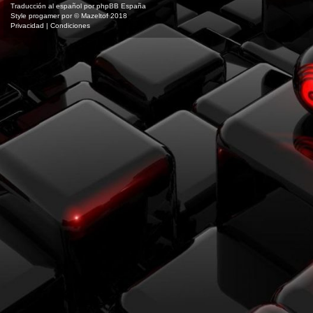
Traducción al español por
phpBB España
Style
progamer
por ©
Mazeltof
2018
Privacidad
|
Condiciones