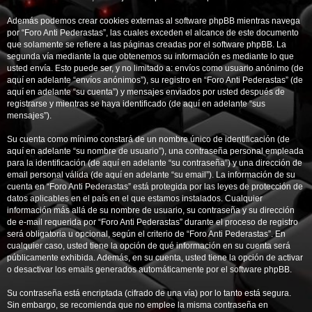
Además podemos crear cookies externas al software phpBB mientras navega
por “Foro Anti Pederastas”, las cuales exceden el alcance de este documento
que solamente se refiere a las páginas creadas por el software phpBB. La
segunda vía mediante la que obtenemos su información es mediante lo que
usted envía. Esto puede ser, y no limitado a: envíos como usuario anónimo (de
aquí en adelante “envíos anónimos”), su registro en “Foro Anti Pederastas” (de
aquí en adelante “su cuenta”) y mensajes enviados por usted después de
registrarse y mientras se haya identificado (de aquí en adelante “sus
mensajes”).
Su cuenta como mínimo constará de un nombre único de identificación (de
aquí en adelante “su nombre de usuario”), una contraseña personal empleada
para la identificación (de aquí en adelante “su contraseña”) y una dirección de
email personal válida (de aquí en adelante “su email”). La información de su
cuenta en “Foro Anti Pederastas” está protegida por las leyes de protección de
datos aplicables en el país en el que estamos instalados. Cualquier
información más allá de su nombre de usuario, su contraseña y su dirección
de e-mail requerida por “Foro Anti Pederastas” durante el proceso de registro
será obligatoria u opcional, según el criterio de “Foro Anti Pederastas”. En
cualquier caso, usted tiene la opción de qué información en su cuenta será
públicamente exhibida. Además, en su cuenta, usted tiene la opción de activar
o desactivar los emails generados automáticamente por el software phpBB.
Su contraseña está encriptada (cifrado de una vía) por lo tanto está segura.
Sin embargo, se recomienda que no emplee la misma contraseña en