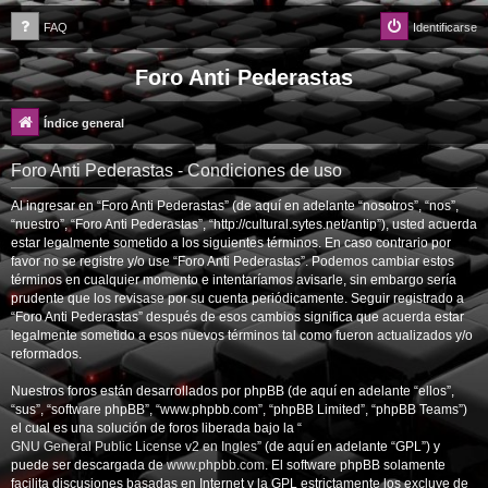
FAQ
Identificarse
Foro Anti Pederastas
Índice general
Foro Anti Pederastas - Condiciones de uso
Al ingresar en “Foro Anti Pederastas” (de aquí en adelante “nosotros”, “nos”,
“nuestro”, “Foro Anti Pederastas”, “http://cultural.sytes.net/antip”), usted acuerda
estar legalmente sometido a los siguientes términos. En caso contrario por
favor no se registre y/o use “Foro Anti Pederastas”. Podemos cambiar estos
términos en cualquier momento e intentaríamos avisarle, sin embargo sería
prudente que los revisase por su cuenta periódicamente. Seguir registrado a
“Foro Anti Pederastas” después de esos cambios significa que acuerda estar
legalmente sometido a esos nuevos términos tal como fueron actualizados y/o
reformados.
Nuestros foros están desarrollados por phpBB (de aquí en adelante “ellos”,
“sus”, “software phpBB”, “www.phpbb.com”, “phpBB Limited”, “phpBB Teams”)
el cual es una solución de foros liberada bajo la “
GNU General Public License v2 en Ingles
” (de aquí en adelante “GPL”) y
puede ser descargada de
www.phpbb.com
. El software phpBB solamente
facilita discusiones basadas en Internet y la GPL estrictamente los excluye de