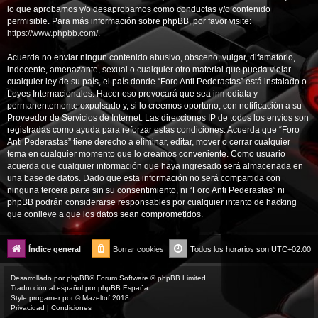
lo que aprobamos y/o desaprobamos como conductas y/o contenido
permisible. Para más información sobre phpBB, por favor visite:
https://www.phpbb.com/
.
Acuerda no enviar ningun contenido abusivo, obsceno, vulgar, difamatorio,
indecente, amenazante, sexual o cualquier otro material que pueda violar
cualquier ley de su país, el país donde “Foro Anti Pederastas” está instalado o
Leyes Internacionales. Hacer eso provocará que sea inmediata y
permanentemente expulsado y, si lo creemos oportuno, con notificación a su
Proveedor de Servicios de Internet. Las direcciones IP de todos los envíos son
registradas como ayuda para reforzar estas condiciones. Acuerda que “Foro
Anti Pederastas” tiene derecho a eliminar, editar, mover o cerrar cualquier
tema en cualquier momento que lo creamos conveniente. Como usuario
acuerda que cualquier información que haya ingresado será almacenada en
una base de datos. Dado que esta información no será compartida con
ninguna tercera parte sin su consentimiento, ni “Foro Anti Pederastas” ni
phpBB podrán considerarse responsables por cualquier intento de hacking
que conlleve a que los datos sean comprometidos.
Índice general
Borrar cookies
Todos los horarios son
UTC+02:00
Desarrollado por
phpBB
® Forum Software © phpBB Limited
Traducción al español por
phpBB España
Style
progamer
por ©
Mazeltof
2018
Privacidad
|
Condiciones