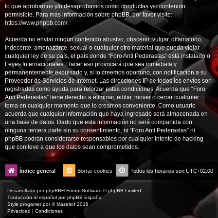
lo que aprobamos y/o desaprobamos como conductas y/o contenido
permisible. Para más información sobre phpBB, por favor visite:
https://www.phpbb.com/
.
Acuerda no enviar ningun contenido abusivo, obsceno, vulgar, difamatorio,
indecente, amenazante, sexual o cualquier otro material que pueda violar
cualquier ley de su país, el país donde “Foro Anti Pederastas” está instalado o
Leyes Internacionales. Hacer eso provocará que sea inmediata y
permanentemente expulsado y, si lo creemos oportuno, con notificación a su
Proveedor de Servicios de Internet. Las direcciones IP de todos los envíos son
registradas como ayuda para reforzar estas condiciones. Acuerda que “Foro
Anti Pederastas” tiene derecho a eliminar, editar, mover o cerrar cualquier
tema en cualquier momento que lo creamos conveniente. Como usuario
acuerda que cualquier información que haya ingresado será almacenada en
una base de datos. Dado que esta información no será compartida con
ninguna tercera parte sin su consentimiento, ni “Foro Anti Pederastas” ni
phpBB podrán considerarse responsables por cualquier intento de hacking
que conlleve a que los datos sean comprometidos.
Índice general
Borrar cookies
Todos los horarios son
UTC+02:00
Desarrollado por
phpBB
® Forum Software © phpBB Limited
Traducción al español por
phpBB España
Style
progamer
por ©
Mazeltof
2018
Privacidad
|
Condiciones