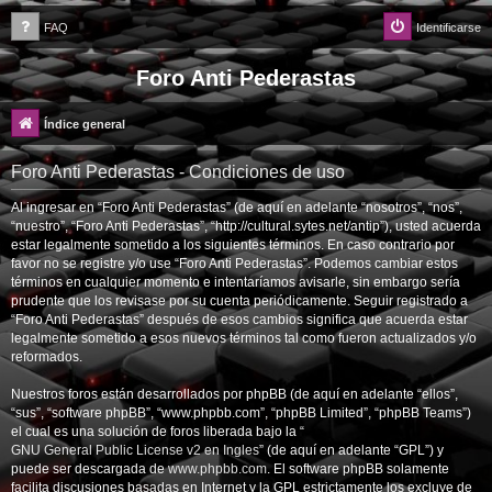
FAQ
Identificarse
Foro Anti Pederastas
Índice general
Foro Anti Pederastas - Condiciones de uso
Al ingresar en “Foro Anti Pederastas” (de aquí en adelante “nosotros”, “nos”,
“nuestro”, “Foro Anti Pederastas”, “http://cultural.sytes.net/antip”), usted acuerda
estar legalmente sometido a los siguientes términos. En caso contrario por
favor no se registre y/o use “Foro Anti Pederastas”. Podemos cambiar estos
términos en cualquier momento e intentaríamos avisarle, sin embargo sería
prudente que los revisase por su cuenta periódicamente. Seguir registrado a
“Foro Anti Pederastas” después de esos cambios significa que acuerda estar
legalmente sometido a esos nuevos términos tal como fueron actualizados y/o
reformados.
Nuestros foros están desarrollados por phpBB (de aquí en adelante “ellos”,
“sus”, “software phpBB”, “www.phpbb.com”, “phpBB Limited”, “phpBB Teams”)
el cual es una solución de foros liberada bajo la “
GNU General Public License v2 en Ingles
” (de aquí en adelante “GPL”) y
puede ser descargada de
www.phpbb.com
. El software phpBB solamente
facilita discusiones basadas en Internet y la GPL estrictamente los excluye de