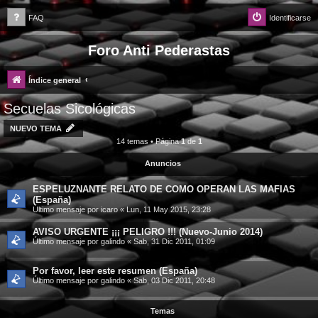
FAQ
Identificarse
Foro Anti Pederastas
Índice general
Secuelas Sicológicas
NUEVO TEMA
14 temas • Página
1
de
1
Anuncios
ESPELUZNANTE RELATO DE COMO OPERAN LAS MAFIAS
(España)
Último mensaje por
icaro
«
Lun, 11 May 2015, 23:28
AVISO URGENTE ¡¡¡ PELIGRO !!! (Nuevo-Junio 2014)
Último mensaje por
galindo
«
Sab, 31 Dic 2011, 01:09
Por favor, leer este resumen (España)
Último mensaje por
galindo
«
Sab, 03 Dic 2011, 20:48
Temas