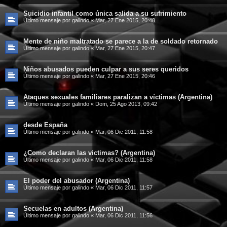
Suicidio infantil como única salida a su sufrimiento
Último mensaje por
galindo
«
Mar, 27 Ene 2015, 20:48
Mente de niño maltratado se parece a la de soldado retornado
Último mensaje por
galindo
«
Mar, 27 Ene 2015, 20:47
Niños abusados pueden culpar a sus seres queridos
Último mensaje por
galindo
«
Mar, 27 Ene 2015, 20:46
Ataques sexuales familiares paralizan a víctimas (Argentina)
Último mensaje por
galindo
«
Dom, 25 Ago 2013, 09:42
desde España
Último mensaje por
galindo
«
Mar, 06 Dic 2011, 11:58
¿Como declaran las victimas? (Argentina)
Último mensaje por
galindo
«
Mar, 06 Dic 2011, 11:58
El poder del abusador (Argentina)
Último mensaje por
galindo
«
Mar, 06 Dic 2011, 11:57
Secuelas en adultos (Argentina)
Último mensaje por
galindo
«
Mar, 06 Dic 2011, 11:56