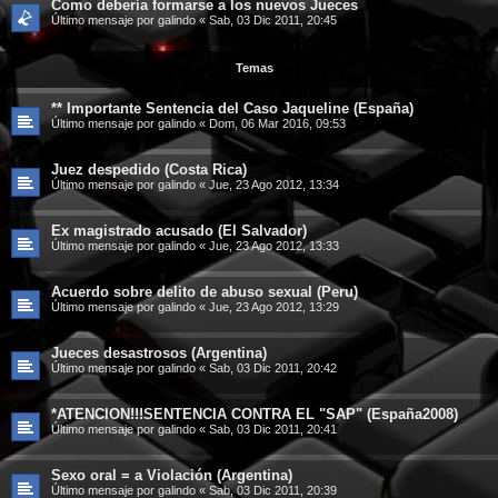
Como debería formarse a los nuevos Jueces
Último mensaje por
galindo
«
Sab, 03 Dic 2011, 20:45
Temas
** Importante Sentencia del Caso Jaqueline (España)
Último mensaje por
galindo
«
Dom, 06 Mar 2016, 09:53
Juez despedido (Costa Rica)
Último mensaje por
galindo
«
Jue, 23 Ago 2012, 13:34
Ex magistrado acusado (El Salvador)
Último mensaje por
galindo
«
Jue, 23 Ago 2012, 13:33
Acuerdo sobre delito de abuso sexual (Peru)
Último mensaje por
galindo
«
Jue, 23 Ago 2012, 13:29
Jueces desastrosos (Argentina)
Último mensaje por
galindo
«
Sab, 03 Dic 2011, 20:42
*ATENCION!!!SENTENCIA CONTRA EL "SAP" (España2008)
Último mensaje por
galindo
«
Sab, 03 Dic 2011, 20:41
Sexo oral = a Violación (Argentina)
Último mensaje por
galindo
«
Sab, 03 Dic 2011, 20:39