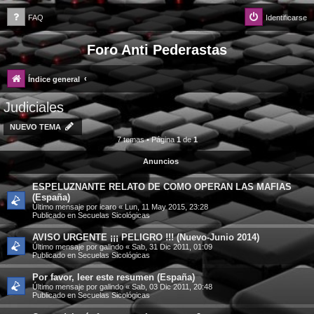
FAQ
Identificarse
Foro Anti Pederastas
Índice general
Judiciales
NUEVO TEMA
7 temas • Página
1
de
1
Anuncios
ESPELUZNANTE RELATO DE COMO OPERAN LAS MAFIAS
(España)
Último mensaje por
icaro
«
Lun, 11 May 2015, 23:28
Publicado en
Secuelas Sicológicas
AVISO URGENTE ¡¡¡ PELIGRO !!! (Nuevo-Junio 2014)
Último mensaje por
galindo
«
Sab, 31 Dic 2011, 01:09
Publicado en
Secuelas Sicológicas
Por favor, leer este resumen (España)
Último mensaje por
galindo
«
Sab, 03 Dic 2011, 20:48
Publicado en
Secuelas Sicológicas