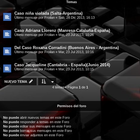
Temas
Caso niña violada (Salta-Argentina)
Último mensaje por
Froilan
«
Sab, 28 Dic 2013, 16:13
Caso Adriana Llorenz (Manresa-Cataluña-España)
Último mensaje por
Froilan
«
Mar, 23 Jul 2013, 10:26
Del Caso Roxana Corradini (Buenos Aires - Argentina)
Último mensaje por
Froilan
«
Mar, 23 Jul 2013, 10:16
Caso Jacqueline (Cantabria - España)(Junio 2014)
Último mensaje por
Froilan
«
Mar, 23 Jul 2013, 10:15
NUEVO TEMA
4 temas • Página
1
de
1
Permisos del foro
No puede
abrir nuevos temas en este Foro
No puede
responder a temas en este Foro
No puede
editar sus mensajes en este Foro
No puede
borrar sus mensajes en este Foro
No puede
enviar adjuntos en este Foro