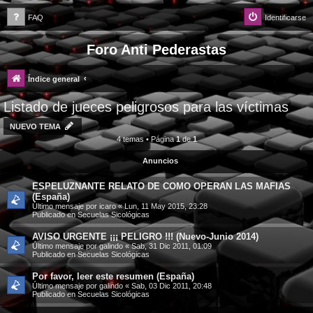
FAQ
Identificarse
Foro Anti Pederastas
Índice general
Listado de jueces peligrosos para las víctimas
NUEVO TEMA
4 temas • Página
1
de
1
Anuncios
ESPELUZNANTE RELATO DE COMO OPERAN LAS MAFIAS
(España)
Último mensaje por
icaro
«
Lun, 11 May 2015, 23:28
Publicado en
Secuelas Sicológicas
AVISO URGENTE ¡¡¡ PELIGRO !!! (Nuevo-Junio 2014)
Último mensaje por
galindo
«
Sab, 31 Dic 2011, 01:09
Publicado en
Secuelas Sicológicas
Por favor, leer este resumen (España)
Último mensaje por
galindo
«
Sab, 03 Dic 2011, 20:48
Publicado en
Secuelas Sicológicas