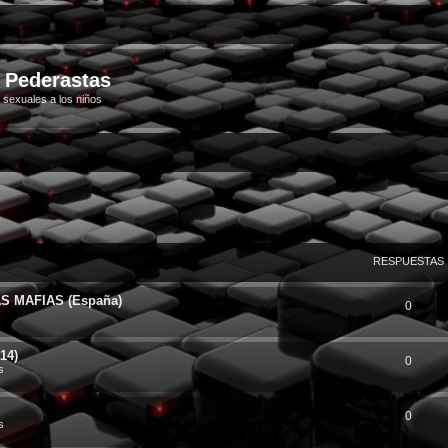
i Pederastas
 sexuales a los niños
RESPUESTAS
 MAFIAS (España)
0
14)
0
s
0
s