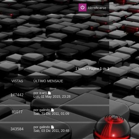
Identificarse
1 tema • Página
1
de
1
VISTAS
ÚLTIMO MENSAJE
por
icaro
147442
Lun, 11 May 2015, 23:28
por
galindo
81077
Sab, 31 Dic 2011, 01:09
por
galindo
343584
Sab, 03 Dic 2011, 20:48