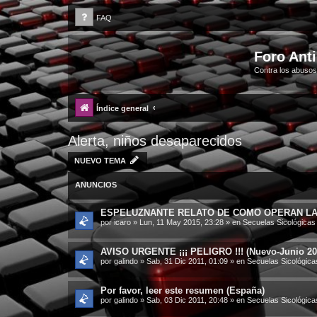
FAQ
Foro Ant
Contra los abusos
Índice general
Alerta, niños desaparecidos
NUEVO TEMA
ANUNCIOS
ESPELUZNANTE RELATO DE COMO OPERAN LAS
por
icaro
»
Lun, 11 May 2015, 23:28
» en
Secuelas Sicológicas
AVISO URGENTE ¡¡¡ PELIGRO !!! (Nuevo-Junio 20
por
galindo
»
Sab, 31 Dic 2011, 01:09
» en
Secuelas Sicológica
Por favor, leer este resumen (España)
por
galindo
»
Sab, 03 Dic 2011, 20:48
» en
Secuelas Sicológica