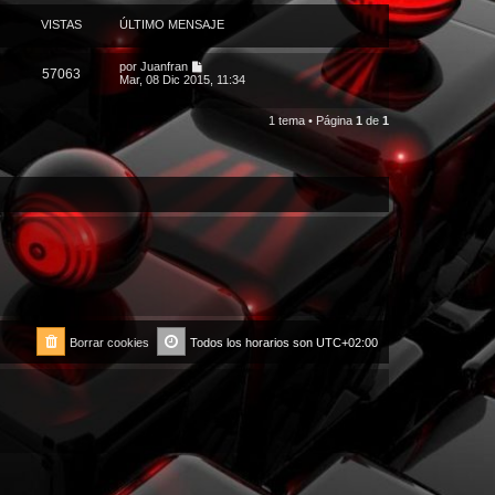
VISTAS
ÚLTIMO MENSAJE
por
Juanfran
57063
Mar, 08 Dic 2015, 11:34
1 tema • Página
1
de
1
Borrar cookies
Todos los horarios son
UTC+02:00