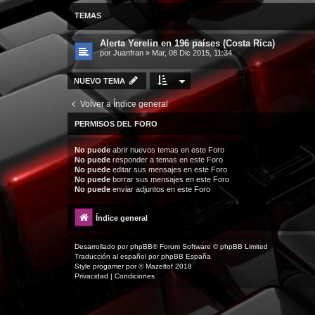
TEMAS
Alerta Yerelin en 196 países (Costa Rica)
por
Juanfran
»
Mar, 08 Dic 2015, 11:34
NUEVO TEMA
Volver a Índice general
PERMISOS DEL FORO
No puede
abrir nuevos temas en este Foro
No puede
responder a temas en este Foro
No puede
editar sus mensajes en este Foro
No puede
borrar sus mensajes en este Foro
No puede
enviar adjuntos en este Foro
Índice general
Desarrollado por
phpBB
® Forum Software © phpBB Limited
Traducción al español por
phpBB España
Style
progamer
por ©
Mazeltof
2018
Privacidad
|
Condiciones