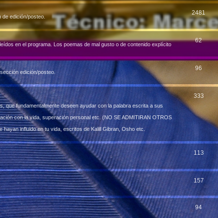
2481
n de edición/posteo.
62
eídos en el programa. Los poemas de mal gusto o de contenido explí­cito
96
 sección edición/posteo.
333
es, que fundamentalmente deseen ayudar con la palabra escrita a sus
iliación con la vida, superación personal etc. (NO SE ADMITIRAN OTROS
e hayan influido en tu vida, escritos de Kalill Gibran, Osho etc.
113
157
94