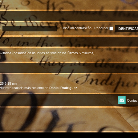
e
:
Olvidé mi contraseña
|
Recordar
nvitados (basados en usuarios activos en los últimos 5 minutos)
025 6:15 pm
Nuestro usuario más reciente es
Daniel Rodriguez
Contác