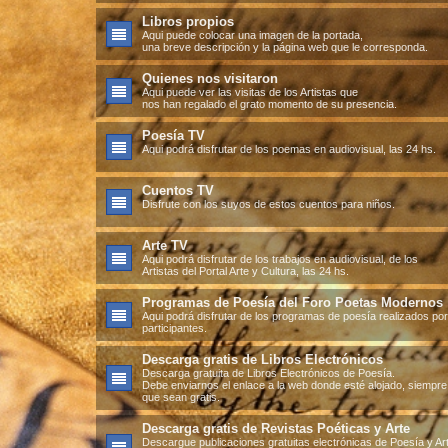
Libros propios
Aqui puede colocar una imagen de la portada,
una breve descripción y la página web que le corresponda.
Quienes nos visitaron
Aqui puede ver las visitas de los Artistas que
nos han regalado el grato momento de su presencia.
Poesía TV
Aqui podrá disfrutar de los poemas en audiovisual, las 24 hs.
Cuentos TV
Disfrute con los suyos de estos cuentos para niños.
Arte TV
Aqui podrá disfrutar de los trabajos en audiovisual, de los
Artistas del Portal Arte y Cultura, las 24 hs.
Programas de Poesía del Foro Poetas Modernos
Aqui podrá disfrutar de los programas de poesía realizados po
participantes.
Descarga gratis de Libros Electrónicos
Descarga gratuita de Libros Electrónicos de Poesía.
Debe enviarnos el enlace a la web donde esté alojado, siempre
que sean gratis.
Descarga gratis de Revistas Poéticas y Arte
Descargue publicaciones gratuitas electrónicas de Poesía y Ar