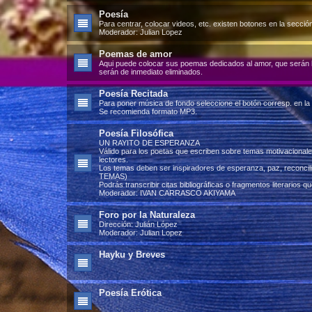
Poesía
Para centrar, colocar videos, etc. existen botones en la secció
Moderador:
Julian Lopez
Poemas de amor
Aqui puede colocar sus poemas dedicados al amor, que serán l
serán de inmediato eliminados.
Poesía Recitada
Para poner música de fondo seleccione el botón corresp. en la
Se recomienda formato MP3.
Poesía Filosófica
UN RAYITO DE ESPERANZA
Válido para los poetas que escriben sobre temas motivacional
lectores.
Los temas deben ser inspiradores de esperanza, paz, reconc
TEMAS)
Podrás transcribir citas bibliográficas o fragmentos literarios qu
Moderador:
IVAN CARRASCO AKIYAMA
Foro por la Naturaleza
Dirección: Julián López
Moderador:
Julian Lopez
Hayku y Breves
Poesía Erótica