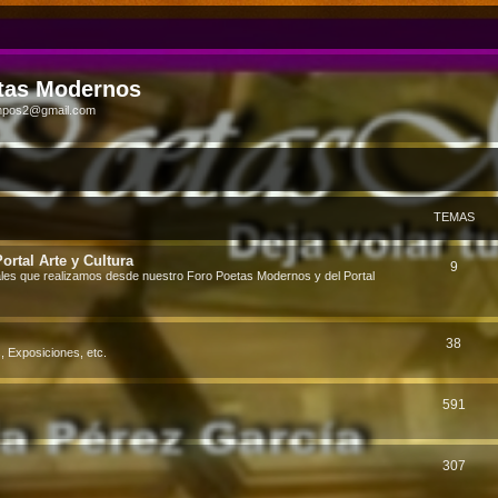
tas Modernos
ampos2@gmail.com
TEMAS
rtal Arte y Cultura
9
ales que realizamos desde nuestro Foro Poetas Modernos y del Portal
38
, Exposiciones, etc.
591
307