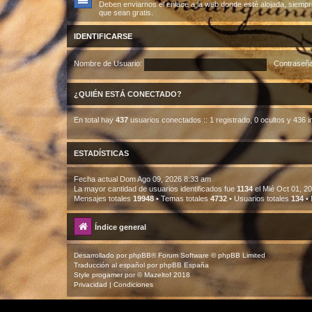
Deben enviarnos el enlace a la web donde esté alojada, siempr
que sean gratis.
IDENTIFICARSE
Nombre de Usuario:
Contraseña
¿QUIÉN ESTÁ CONECTADO?
En total hay
437
usuarios conectados :: 1 registrado, 0 ocultos y 436 i
ESTADÍSTICAS
Fecha actual Dom Ago 09, 2026 8:33 am
La mayor cantidad de usuarios identificados fue
1134
el Mié Oct 01, 2
Mensajes totales
19948
• Temas totales
4732
• Usuarios totales
134
• 
Índice general
Desarrollado por
phpBB
® Forum Software © phpBB Limited
Traducción al español por
phpBB España
Style
progamer
por ©
Mazeltof
2018
Privacidad
|
Condiciones