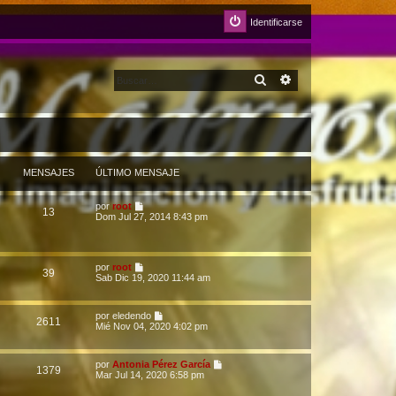
Identificarse
BUSCAR
BÚSQUEDA AVANZA
MENSAJES
ÚLTIMO MENSAJE
V
por
root
13
e
Dom Jul 27, 2014 8:43 pm
r
ú
l
t
V
por
root
i
39
e
Sab Dic 19, 2020 11:44 am
m
r
o
ú
m
l
e
V
por
eledendo
t
2611
n
e
Mié Nov 04, 2020 4:02 pm
i
s
r
m
a
ú
o
j
l
m
V
por
Antonia Pérez Garcí­a
e
t
1379
e
e
Mar Jul 14, 2020 6:58 pm
i
n
r
m
s
ú