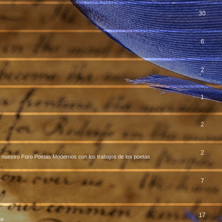
30
6
2
1
2
2
r nuestro Foro Poetas Modernos con los trabajos de los poetas
7
17
te.