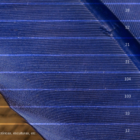
28
52
21
31
104
103
33
12
óricas, esculturas, etc.