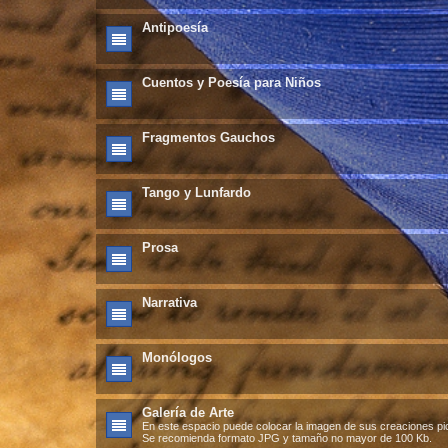
Antipoesía
Cuentos y Poesía para Niños
Fragmentos Gauchos
Tango y Lunfardo
Prosa
Narrativa
Monólogos
Galería de Arte
En este espacio puede colocar la imagen de sus creaciones pict
Se recomienda formato JPG y tamaño no mayor de 100 Kb.