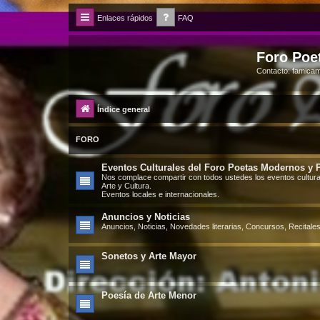
Enlaces rápidos
FAQ
Foro Poe
Contacto: famic
Índice general
FORO
Eventos Culturales del Foro Poetas Modernos y Po
Nos complace compartir con todos ustedes los eventos cultur
Arte y Cultura.
Eventos locales e internacionales.
Anuncios y Noticias
Anuncios, Noticias, Novedades literarias, Concursos, Recitales
Sonetos y Arte Mayor
Poesía de Arte Menor